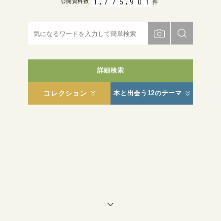
,
,
1
7
7
5
9
0
1
公開資料数
件
詳細検索
コレクション
本と出会う12のテーマ