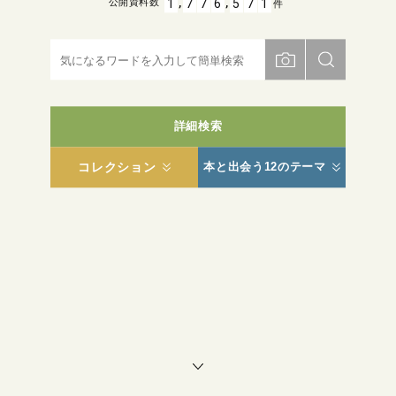
,
,
1
7
7
6
5
7
1
公開資料数
件
詳細検索
コレクション
本と出会う12のテーマ