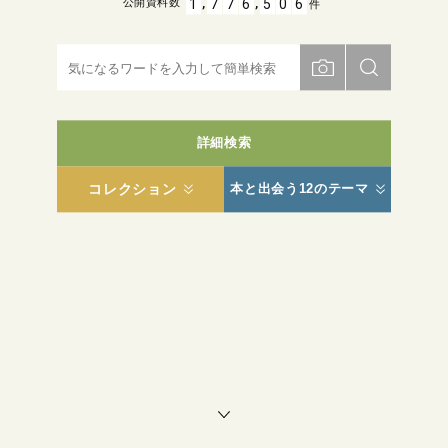
,
,
1
7
7
6
5
0
6
公開資料数
件
詳細検索
コレクション
本と出会う12のテーマ