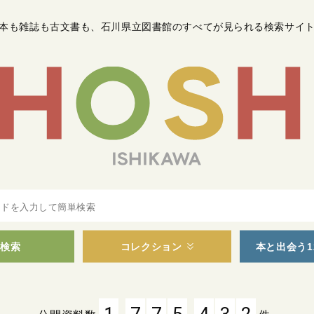
本も雑誌も古文書も
、
石川県立図書館のすべてが見られる検索サイ
検索
コレクション
本と出会う1
,
,
1
7
7
5
4
3
2