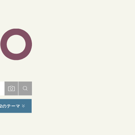
ト
2のテーマ