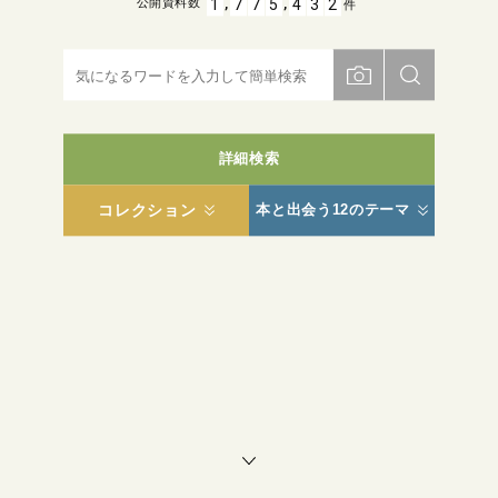
,
,
1
7
7
5
4
3
2
公開資料数
件
詳細検索
コレクション
本と出会う12のテーマ