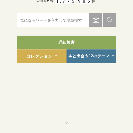
,
,
1
7
7
5
9
8
6
公開資料数
件
詳細検索
コレクション
本と出会う12のテーマ