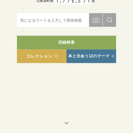
,
,
1
7
7
6
5
7
1
公開資料数
件
詳細検索
コレクション
本と出会う12のテーマ