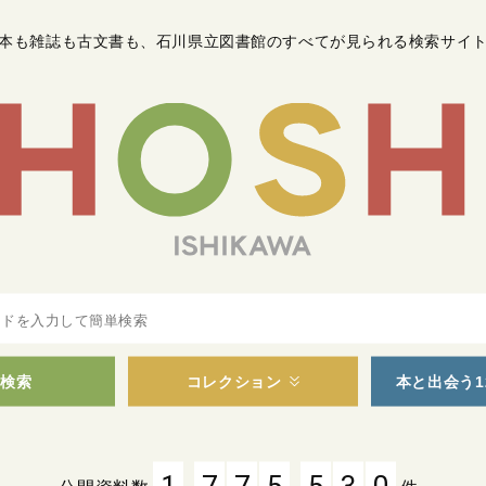
本も雑誌も古文書も
、
石川県立図書館のすべてが見られる検索サイ
検索
コレクション
本と出会う1
,
,
1
7
7
5
5
3
0