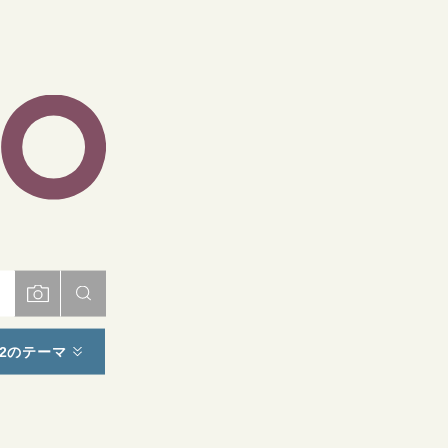
ト
2のテーマ