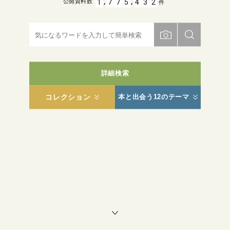
,
,
1
7
7
5
4
3
2
公開資料数
件
詳細検索
コレクション
本と出会う12のテーマ