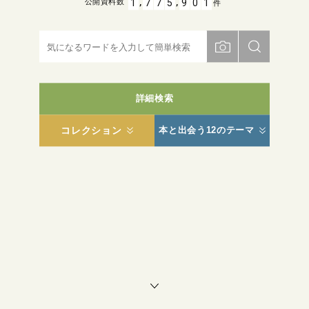
,
,
1
7
7
5
9
0
1
公開資料数
件
詳細検索
コレクション
本と出会う12のテーマ