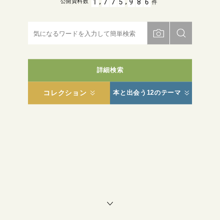
,
,
1
7
7
5
9
8
6
公開資料数
件
詳細検索
コレクション
本と出会う12のテーマ