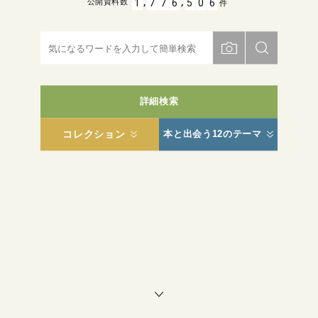
,
,
1
7
7
6
5
0
6
公開資料数
件
詳細検索
コレクション
本と出会う12のテーマ