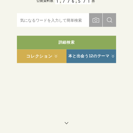
,
,
1
7
7
6
5
7
1
公開資料数
件
詳細検索
コレクション
本と出会う12のテーマ