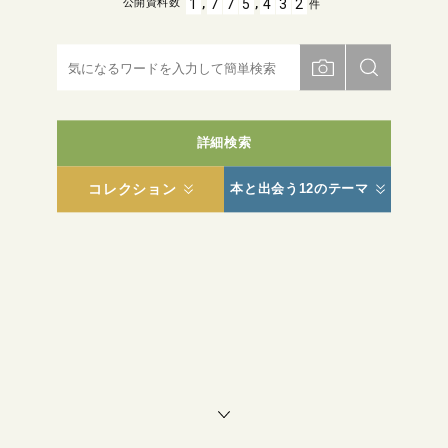
,
,
1
7
7
5
4
3
2
公開資料数
件
詳細検索
コレクション
本と出会う12のテーマ