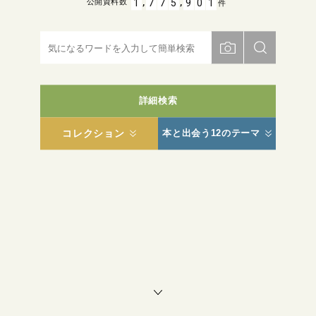
,
,
1
7
7
5
9
0
1
公開資料数
件
詳細検索
コレクション
本と出会う12のテーマ