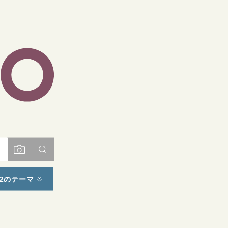
ト
2のテーマ