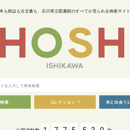
本も雑誌も古文書も
、
石川県立図書館のすべてが見られる検索サイ
検索
コレクション
本と出会う1
,
,
1
7
7
5
5
3
0