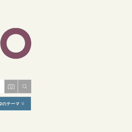
ト
2のテーマ