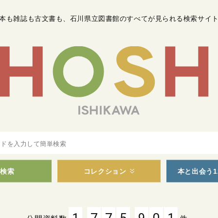
本も雑誌も古文書も
、
石川県立図書館のすべてが見られる検索サイ
検索
コレクション
本と出会う1
,
,
1
7
7
5
9
0
1