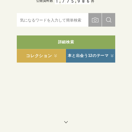
,
,
1
7
7
5
9
8
6
公開資料数
件
詳細検索
コレクション
本と出会う12のテーマ