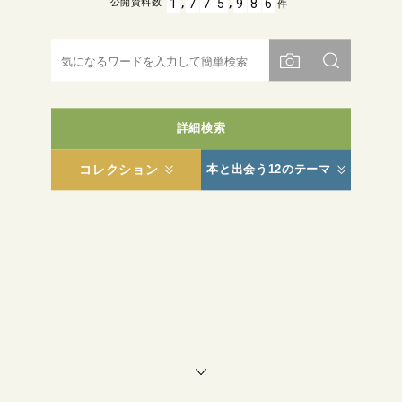
,
,
1
7
7
5
9
8
6
公開資料数
件
詳細検索
コレクション
本と出会う12のテーマ