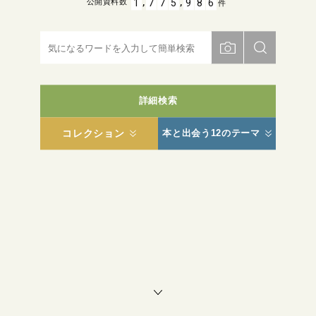
,
,
1
7
7
5
9
8
6
公開資料数
件
詳細検索
コレクション
本と出会う12のテーマ