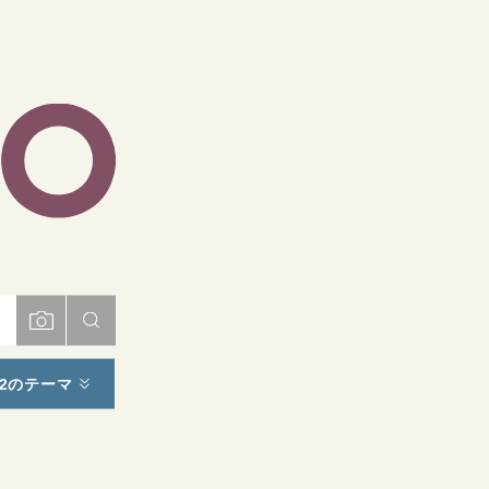
ト
2のテーマ