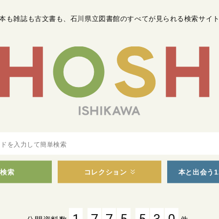
本も雑誌も古文書も
、
石川県立図書館のすべてが見られる検索サイ
検索
コレクション
本と出会う1
,
,
1
7
7
5
5
3
0