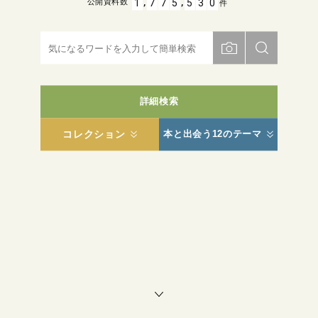
,
,
1
7
7
5
5
3
0
公開資料数
件
詳細検索
コレクション
本と出会う12のテーマ