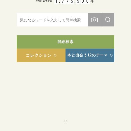
,
,
1
7
7
5
5
3
0
公開資料数
件
詳細検索
コレクション
本と出会う12のテーマ