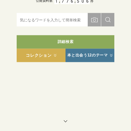
,
,
1
7
7
6
5
0
6
公開資料数
件
詳細検索
コレクション
本と出会う12のテーマ