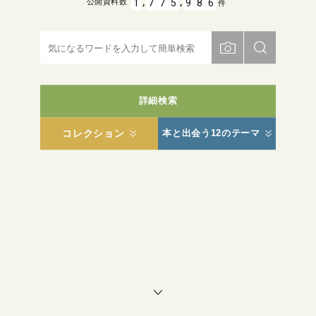
,
,
1
7
7
5
9
8
6
公開資料数
件
詳細検索
コレクション
本と出会う12のテーマ