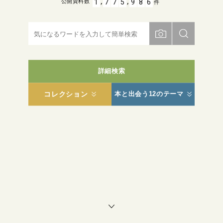
,
,
1
7
7
5
9
8
6
公開資料数
件
詳細検索
コレクション
本と出会う12のテーマ