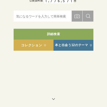
,
,
1
7
7
6
5
7
1
公開資料数
件
詳細検索
コレクション
本と出会う12のテーマ