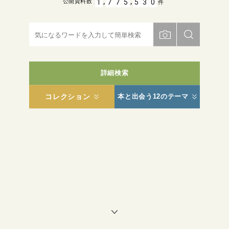
,
,
1
7
7
5
5
3
0
公開資料数
件
詳細検索
コレクション
本と出会う12のテーマ