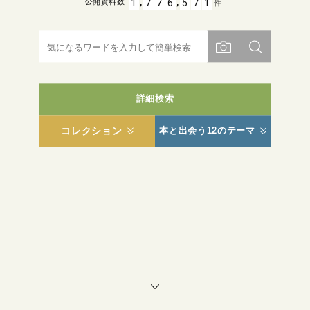
,
,
1
7
7
6
5
7
1
公開資料数
件
詳細検索
コレクション
本と出会う12のテーマ