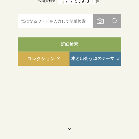
,
,
1
7
7
5
9
0
1
公開資料数
件
詳細検索
コレクション
本と出会う12のテーマ