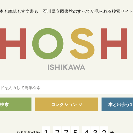
本も雑誌も古文書も
、
石川県立図書館のすべてが見られる検索サイ
検索
コレクション
本と出会う1
,
,
1
7
7
5
4
3
2