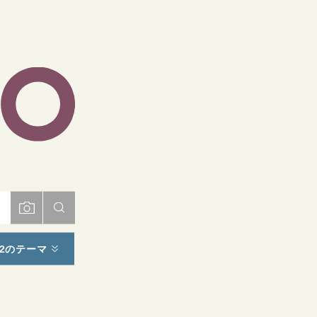
ト
2のテーマ