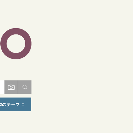
ト
2のテーマ