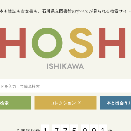
本も雑誌も古文書も
、
石川県立図書館のすべてが見られる検索サイ
検索
コレクション
本と出会う1
,
,
1
7
7
5
9
0
1