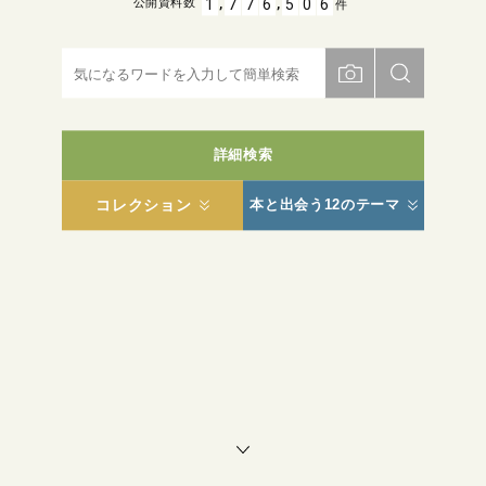
,
,
1
7
7
6
5
0
6
公開資料数
件
詳細検索
コレクション
本と出会う12のテーマ