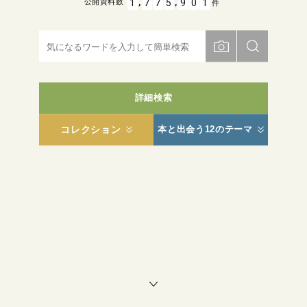
,
,
1
7
7
5
9
0
1
公開資料数
件
詳細検索
コレクション
本と出会う12のテーマ