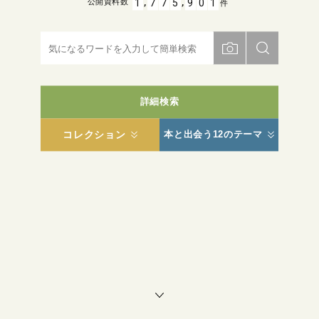
,
,
1
7
7
5
9
0
1
公開資料数
件
詳細検索
コレクション
本と出会う12のテーマ