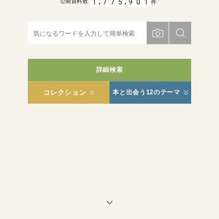
,
,
1
7
7
5
9
0
1
公開資料数
件
詳細検索
コレクション
本と出会う12のテーマ