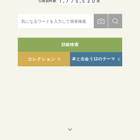
,
,
1
7
7
5
5
3
0
公開資料数
件
詳細検索
コレクション
本と出会う12のテーマ