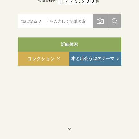
,
,
1
7
7
5
5
3
0
公開資料数
件
詳細検索
コレクション
本と出会う12のテーマ