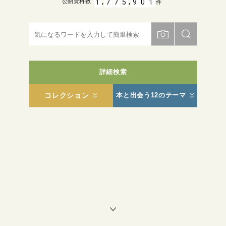
,
,
1
7
7
5
9
0
1
公開資料数
件
詳細検索
コレクション
本と出会う12のテーマ