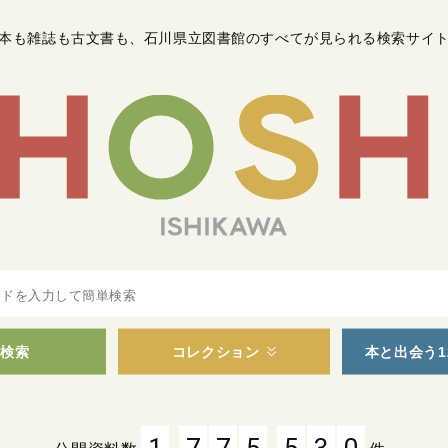
本も雑誌も古文書も
、
石川県立図書館のすべてが見られる検索サイ
検索
コレクション
本と出会う1
,
,
1
7
7
5
5
3
0