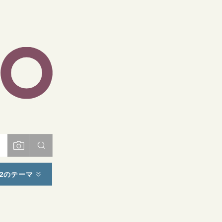
ト
2のテーマ