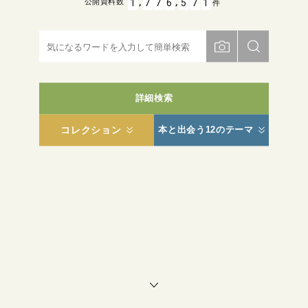
,
,
1
7
7
6
5
7
1
公開資料数
件
詳細検索
コレクション
本と出会う12のテーマ