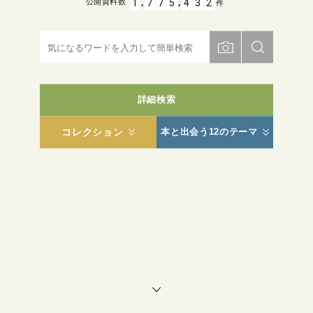
,
,
1
7
7
5
4
3
2
公開資料数
件
詳細検索
コレクション
本と出会う12のテーマ