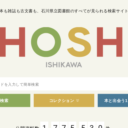
本も雑誌も古文書も
、
石川県立図書館のすべてが見られる検索サイ
検索
コレクション
本と出会う1
,
,
1
7
7
5
5
3
0