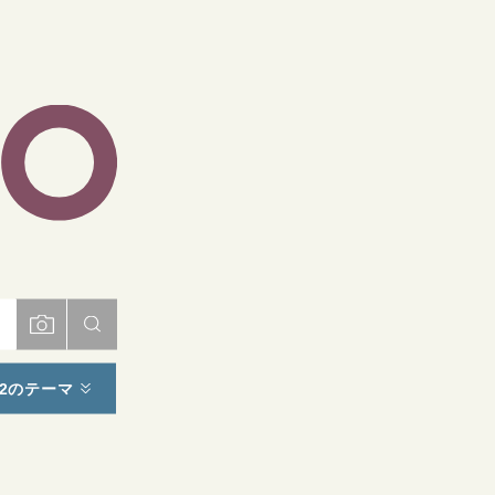
ト
2のテーマ