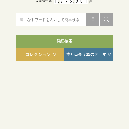
,
,
1
7
7
5
9
0
1
公開資料数
件
詳細検索
コレクション
本と出会う12のテーマ