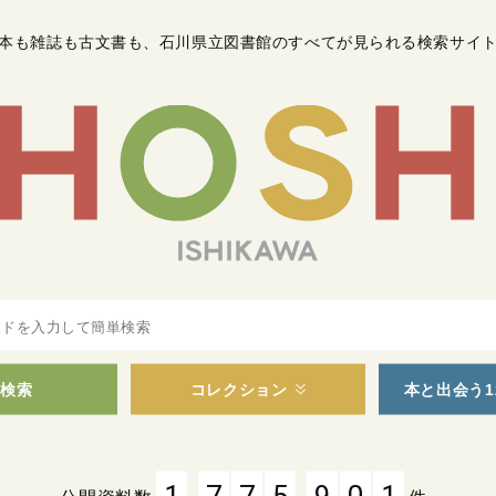
本も雑誌も古文書も
、
石川県立図書館のすべてが見られる検索サイ
検索
コレクション
本と出会う1
,
,
1
7
7
5
9
0
1