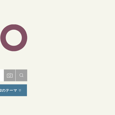
ト
2のテーマ