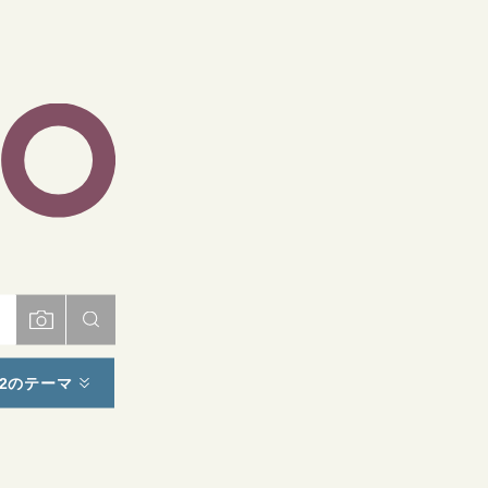
ト
2のテーマ