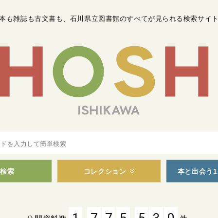
本も雑誌も古文書も
、
石川県立図書館のすべてが見られる検索サイ
検索
コレクション
本と出会う1
,
,
1
7
7
5
5
3
0