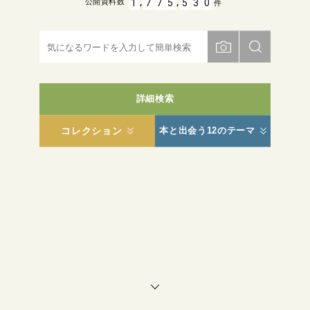
,
,
1
7
7
5
5
3
0
公開資料数
件
詳細検索
コレクション
本と出会う12のテーマ