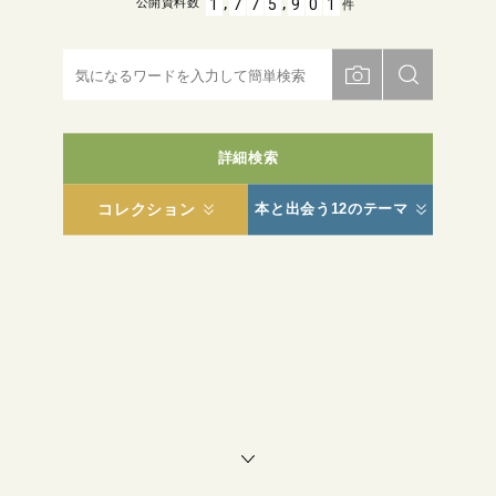
,
,
1
7
7
5
9
0
1
公開資料数
件
詳細検索
コレクション
本と出会う12のテーマ