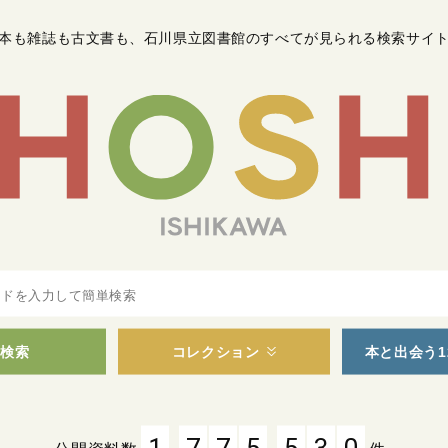
本も雑誌も古文書も
、
石川県立図書館のすべてが見られる検索サイ
検索
コレクション
本と出会う1
,
,
1
7
7
5
5
3
0