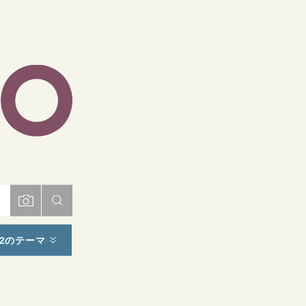
ト
2のテーマ