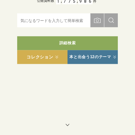
,
,
1
7
7
5
9
8
6
公開資料数
件
詳細検索
コレクション
本と出会う12のテーマ